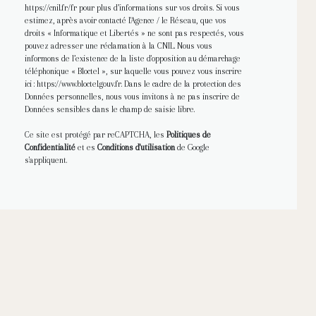
https://cnil.fr/fr
pour plus d’informations sur vos droits. Si vous
estimez, après avoir contacté l'Agence / le Réseau, que vos
droits « Informatique et Libertés » ne sont pas respectés, vous
pouvez adresser une réclamation à la CNIL. Nous vous
informons de l’existence de la liste d'opposition au démarchage
téléphonique « Bloctel », sur laquelle vous pouvez vous inscrire
ici :
https://www.bloctel.gouv.fr
. Dans le cadre de la protection des
Données personnelles, nous vous invitons à ne pas inscrire de
Données sensibles dans le champ de saisie libre.
Ce site est protégé par reCAPTCHA, les
Politiques de
Confidentialité
et es
Conditions d'utilisation
de Google
s'appliquent.