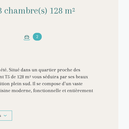
Appartement 5 pièce(s) 3 chambre(s) 128 m²
2
iété. Situé dans un quartier proche des
 T5 de 128 m² vous séduira par ses beaux
tion plein sud. Il se compose d’un vaste
isine moderne, fonctionnelle et entièrement
es, dont l’une avec lavabo privatif et une autre
C séparés. Une entrée indépendante avec placard
offrant des prestations de qualité dans un
s