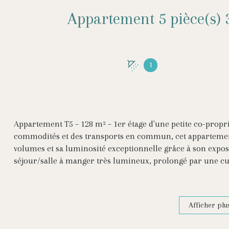
1
Appartement T5 – 128 m² – 1er étage d'une petite co-propr
commodités et des transports en commun, cet appartement
volumes et sa luminosité exceptionnelle grâce à son exposi
séjour/salle à manger très lumineux, prolongé par une cu
équipée. La partie nuit comprend trois chambres confortabl
disposant d’un placard intégré. Une salle de bains, des W
intégré. L'appartement a été récemment rénové avec soin, 
Afficher plu
environnement agréable.