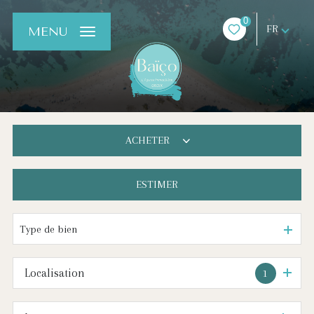
0
FR
MENU
ACHETER
ESTIMER
De l'ancien
De l'immo pro
Type de bien
Localisation
1