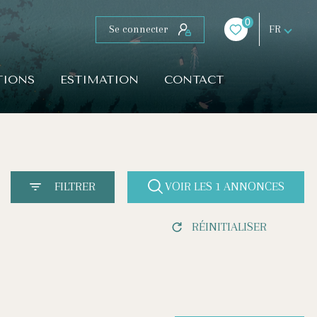
0
Se connecter
FR
TIONS
ESTIMATION
CONTACT
FILTRER
VOIR LES
1
ANNONCES
RÉINITIALISER