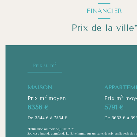
FINANCIER
Prix de la ville
2
Prix au m
MAISON
APPARTEM
2
2
Prix m
moyen
Prix m
moy
6356 €
5791 €
De 3544 € à 7554 €
De 5653 € à 59
*Estimation au mois de Juillet 2026
Sources : Bases de données de La Boîte Immo, sur un panel de prix publics calculés 