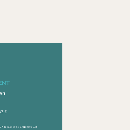
*
ENT
en
62 €
sur la base de 65 annonces. Ces