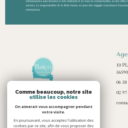
informations sont données à titre indicatif et ne sont ni contractuelles, ni des offres 
services. La responsabilité de la Boîte Immo ne peut être engagée concernant l'exactitu
estimations.
Age
10 PL
5659
06 58
Comme beaucoup, notre site
02 97
utilise les cookies
conta
On aimerait vous accompagner pendant
votre visite.
En poursuivant, vous acceptez l'utilisation des
cookies par ce site, afin de vous proposer des