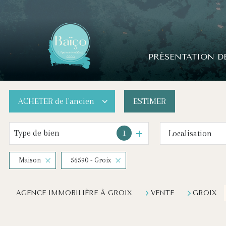
PRÉSENTATION D
ACHETER
de l'ancien
ESTIMER
Type de bien
1
De l'ancien
Localisation
De l'immo pro
Maison
56590 - Groix
AGENCE IMMOBILIÈRE À GROIX
VENTE
GROIX