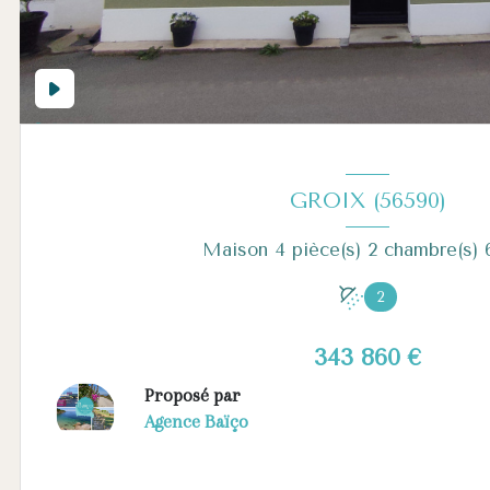
GROIX (56590)
2
343 860 €
Proposé par
Agence Baïço
Voir le bien