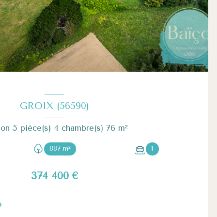
GROIX (56590)
Maison 5 pièce(s) 4 chambre(s) 76 m²
887 m²
1
374 400 €
o