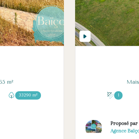
Maison 6 pièce(s) 4 chambre(s) 165 m²
33290 m²
1
Proposé par
Agence Baïç