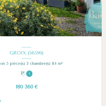
GROIX (56590)
Maison 5 pièce(s) 3 chambre(s) 84 m²
1
180 360 €
o