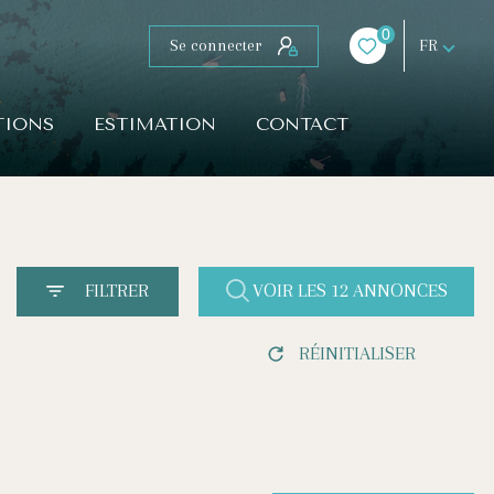
0
Se connecter
FR
TIONS
ESTIMATION
CONTACT
FILTRER
VOIR LES
12
ANNONCES
RÉINITIALISER