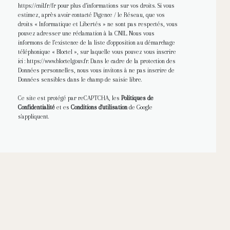
https://cnil.fr/fr
pour plus d’informations sur vos droits. Si vous
estimez, après avoir contacté l'Agence / le Réseau, que vos
droits « Informatique et Libertés » ne sont pas respectés, vous
pouvez adresser une réclamation à la CNIL. Nous vous
informons de l’existence de la liste d'opposition au démarchage
téléphonique « Bloctel », sur laquelle vous pouvez vous inscrire
ici :
https://www.bloctel.gouv.fr
. Dans le cadre de la protection des
Données personnelles, nous vous invitons à ne pas inscrire de
Données sensibles dans le champ de saisie libre.
Ce site est protégé par reCAPTCHA, les
Politiques de
Confidentialité
et es
Conditions d'utilisation
de Google
s'appliquent.