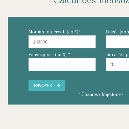
Calcul des mensua
Montant du crédit (en €)*
Durée (ann
Votre apport (en €) *
Taux d'emp
ENVOYER
* Champs obligatoires