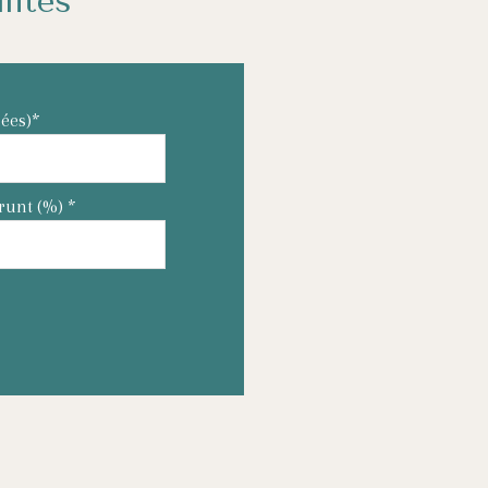
lités
ées)*
runt (%) *