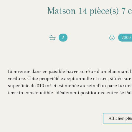
7
2000
Bienvenue dans ce paisible havre au c?ur d'un charmant 
verdure. Cette propriété exceptionnelle et rare, située sur 
superficie de 310 m² et est nichée au sein d'un parc luxu
terrain constructible. Idéalement positionnée entre Le Pa
en 2007, ravira les amateurs d'espace et de qualité haut 
finement décorées, chacune dotée d'une salle d'eau privativ
résidence offre une flexibilité qui en fait également un li
Afficher plu
d'hôte. L'entrée, en tant que pivot central, assure une har
chaussée. Dès votre arrivée, vous serez séduit par l'espace 