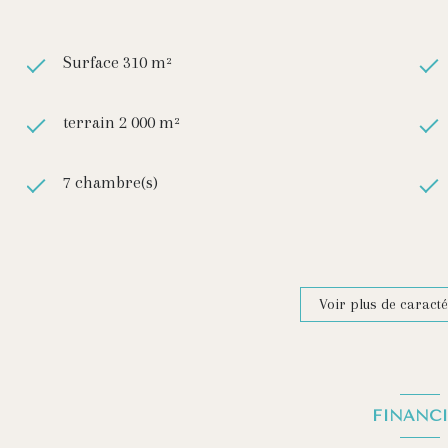
Surface 310 m²
terrain 2 000 m²
7 chambre(s)
construit en 1990
1 garage(s)
Voir plus de caracté
exposition Sud
FINANCI
vue Jardin