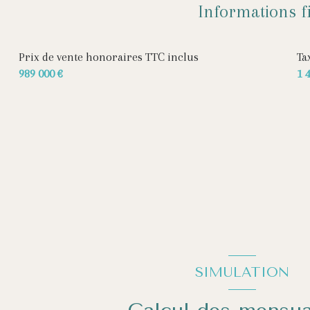
Informations f
1 arboré
Prix de vente honoraires TTC inclus
Ta
1 interphone
989 000 €
1 
SIMULATION