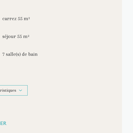
carrez 55 m²
séjour 55 m²
7 salle(s) de bain
cuisine séparée (équipée)
6 parking(s)
ristiques
1 niveau(x)
ER
1 terrasse