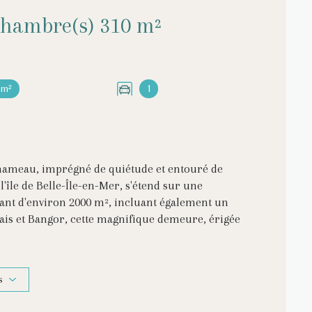
Maison 14 pièce(s) 7 chambre(s) 310 m²
 m²
1
hameau, imprégné de quiétude et entouré de
l'île de Belle-Île-en-Mer, s'étend sur une
riant d'environ 2000 m², incluant également un
lais et Bangor, cette magnifique demeure, érigée
de gamme. Grâce à ses 7 chambres individuelles
e et d'un cabinet de toilette indépendant, cette
eu parfait pour recevoir des clients en chambre
s
monie fluide entre les différentes pièces du rez-de-
de réception, la salle à manger et le salon, tous