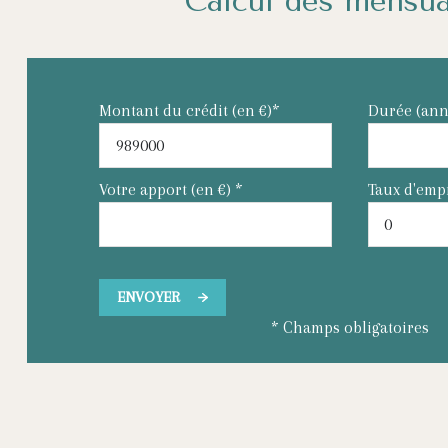
Calcul des mensua
Montant du crédit (en €)*
Durée (ann
Votre apport (en €) *
Taux d'emp
ENVOYER
* Champs obligatoires