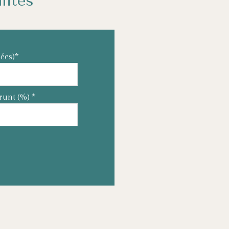
lités
ées)*
runt (%) *