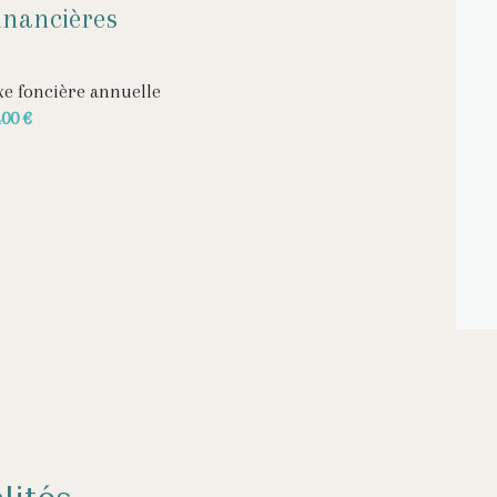
inancières
1 piscinable
xe foncière annuelle
1 accès handicapé
400 €