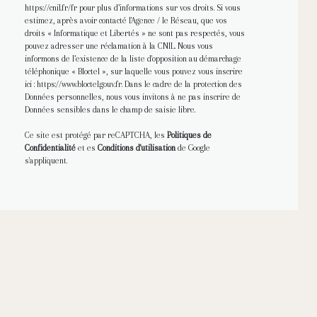
https://cnil.fr/fr
pour plus d’informations sur vos droits. Si vous
estimez, après avoir contacté l'Agence / le Réseau, que vos
droits « Informatique et Libertés » ne sont pas respectés, vous
pouvez adresser une réclamation à la CNIL. Nous vous
informons de l’existence de la liste d'opposition au démarchage
téléphonique « Bloctel », sur laquelle vous pouvez vous inscrire
ici :
https://www.bloctel.gouv.fr
. Dans le cadre de la protection des
Données personnelles, nous vous invitons à ne pas inscrire de
Données sensibles dans le champ de saisie libre.
Ce site est protégé par reCAPTCHA, les
Politiques de
Confidentialité
et es
Conditions d'utilisation
de Google
s'appliquent.