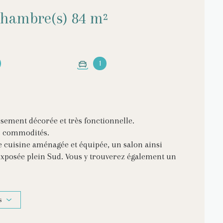
Maison 6 pièce(s) 3 chambre(s) 84 m²
1
sement décorée et très fonctionnelle.
es commodités.
 cuisine aménagée et équipée, un salon ainsi
exposée plein Sud. Vous y trouverez également un
WC et un dressing viennent compléter l'espace
s
d'un grenier aménageable.
et des finitions de qualité. Il est également