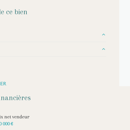
e ce bien
10.49 m²
3.87 m²
7 m²
3 m²
2 m²
ER
11 m²
10 m²
inancières
5 m²
11.16 m²
20.93 m²
ix net vendeur
0 000 €
16 m²