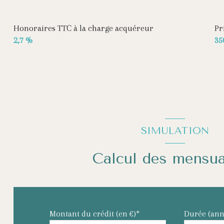
cellier
Honoraires TTC à la charge acquéreur
Pr
2,7 %
35
SIMULATION
Calcul des mensua
Montant du crédit (en €)*
Durée (ann