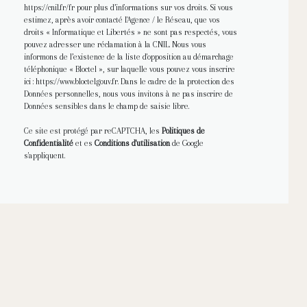
https://cnil.fr/fr
pour plus d’informations sur vos droits. Si vous
estimez, après avoir contacté l'Agence / le Réseau, que vos
droits « Informatique et Libertés » ne sont pas respectés, vous
pouvez adresser une réclamation à la CNIL. Nous vous
informons de l’existence de la liste d'opposition au démarchage
téléphonique « Bloctel », sur laquelle vous pouvez vous inscrire
ici :
https://www.bloctel.gouv.fr
. Dans le cadre de la protection des
Données personnelles, nous vous invitons à ne pas inscrire de
Données sensibles dans le champ de saisie libre.
Ce site est protégé par reCAPTCHA, les
Politiques de
Confidentialité
et es
Conditions d'utilisation
de Google
s'appliquent.