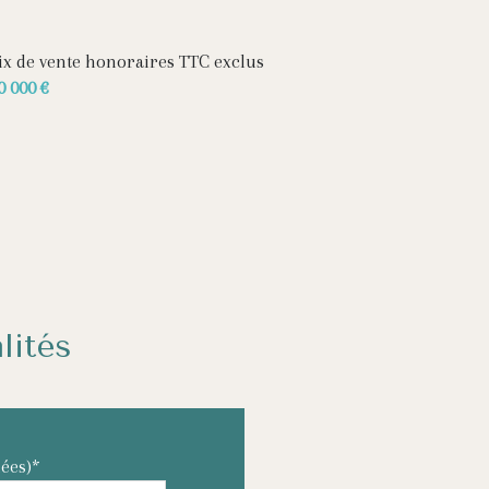
5 m²
ix de vente honoraires TTC exclus
0 000 €
lités
ées)*