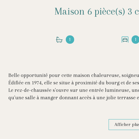
1
1
Belle opportunité pour cette maison chaleureuse, soigneu
Édifiée en 1974, elle se situe à proximité du bourg et de s
Le rez-de-chaussée s'ouvre sur une entrée lumineuse, une
qu'une salle à manger donnant accès à une jolie terrasse 
WC.
À l'étage, deux grandes chambres, une salle de bain avec 
nuit.
Afficher plu
La maison dispose également d'un garage, d'un jardin et 
La rénovation récente met en valeur une décoration soignée 