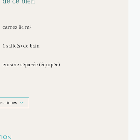
 de ce bien
carrez 84 m²
1 salle(s) de bain
cuisine séparée (équipée)
1 garage(s)
exposition Sud
ristiques
2 niveau(x)
TION
quartier LE BOURG