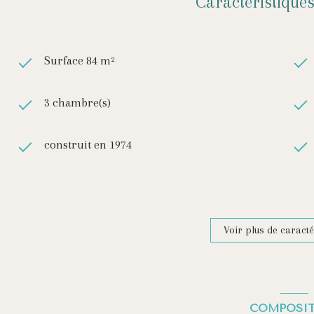
Caractéristiques
Surface 84 m²
3 chambre(s)
construit en 1974
Chauffage individuel : chaudière (fioul)
1 parking(s)
Voir plus de caracté
1 côté(s) mitoyen(s)
COMPOSI
terrasse