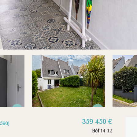
359 450 €
590)
Réf
14-12