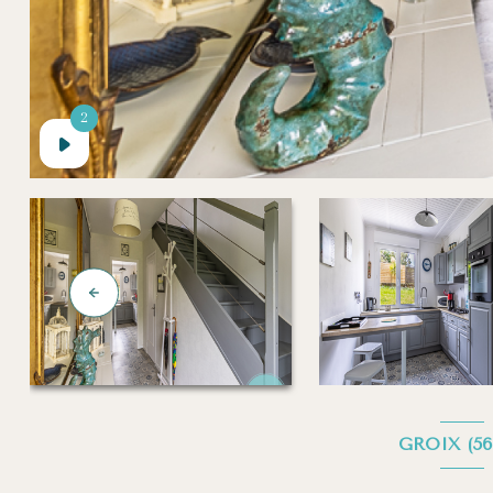
2
2
GROIX (56