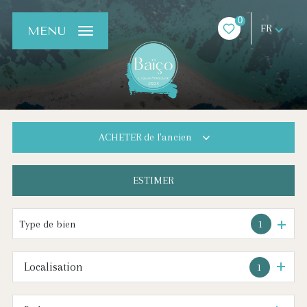
0
FR
MENU
ACHETER
de l'ancien
ESTIMER
De l'ancien
De l'immo pro
Type de bien
1
Localisation
1