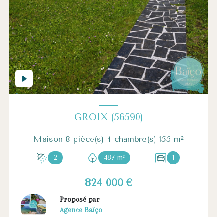
GROIX (56590)
Maison 8 pièce(s) 4 chambre(s) 155 m²
2
487 m²
1
824 000 €
Proposé par
Agence Baïço