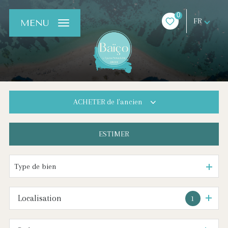
0
FR
MENU
ACHETER
de l'ancien
ESTIMER
De l'ancien
De l'immo pro
Type de bien
Localisation
1