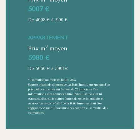
5007 €
De 4008 € à 7100 €
APPARTEMENT
2
Prix m
moyen
5980 €
De 5960 € à 5991 €
*Estimation au mois de Juillet 2026
Sources : Bases de données de La Boîte Immo, sur un panel de
prix publics calculés sur la base de 27 annonces. Ces
informations sont données à titre indicatif et ne sont ni
contractuelles, ni des offres fermes de vente de produits et
services. La responsabilité de la Boîte Immo ne peut être
engagée concernant l'exactitude des données et le résultat des
estimations.